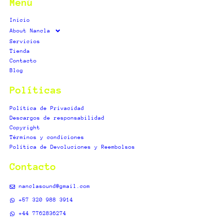
a
i
u
Menú
g
f
b
r
y
e
Inicio
a
About Nancla
m
Servicios
Tienda
Contacto
Blog
Políticas
Política de Privacidad
Descargos de responsabilidad
Copyright
Términos y condiciones
Política de Devoluciones y Reembolsos
Contacto
nanclasound@gmail.com
+57 320 988 3914
+44 7762836274