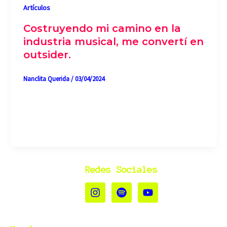
Artículos
Costruyendo mi camino en la
industria musical, me convertí en
outsider.
Nanclita Querida
/
03/04/2024
Cuando el sonido y la voz empezaron a decirlo
todo. Mi vida musical empieza desde que tengo
uso de razón;
Redes Sociales
I
S
Y
n
p
o
s
o
u
t
t
t