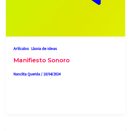
,
Artículos
Lluvia de ideas
Manifiesto Sonoro
Nanclita Querida
/
10/04/2024
Que del silencio emerja todo aquello que ha de
ser nombrado a través de una voz. Que del ruido
nazca