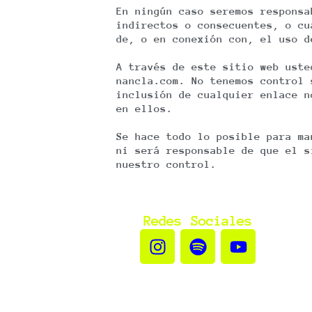
En ningún caso seremos responsa
indirectos o consecuentes, o cu
de, o en conexión con, el uso d
A través de este sitio web uste
nancla.com. No tenemos control 
inclusión de cualquier enlace n
en ellos.
Se hace todo lo posible para ma
ni será responsable de que el s
nuestro control.
Redes Sociales
I
S
Y
n
p
o
s
o
u
t
t
t
a
i
u