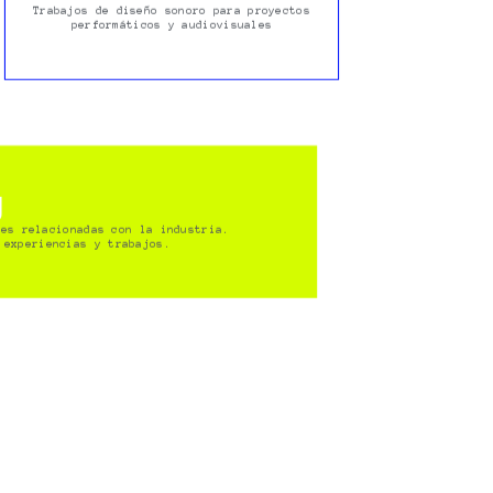
Trabajos de diseño sonoro para proyectos
performáticos y audiovisuales
g
nes relacionadas con la industria.
 experiencias y trabajos.