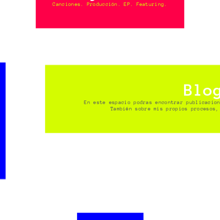
Canciones. Producción. EP. Featuring.
Blo
En este espacio podras encontrar publicacio
También sobre mis propios procesos,