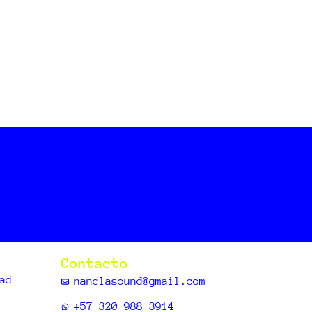
Contacto
ad
nanclasound@gmail.com
+57 320 988 3914